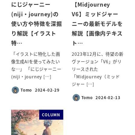
にじジャーニー
【Midjourney
(niji・journey)の
V6】ミッドジャー
使い方や特徴を深掘
ニーの最新モデルを
り解説【イラスト
解説【画像内テキス
特…
ト…
「イラストに特化した画
2023年12月に、待望の新
像生成AIを使ってみたい
ヴァージョン「V6」がリ
な…」 「にじジャーニー
リースされた
(niji・journey […]
「Midjourney（ミッド
ジャー […]
Tomo
2024-02-29
投稿日
Tomo
2024-02-13
投稿日
COLUMN