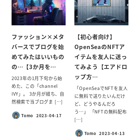
ファッション×メタ
【初心者向け】
バースでブログを始
OpenSeaのNFTア
めてみたはいいもの
イテムを友人に送っ
の…【3か月を…
てみよう【エアドロ
ップ方…
2023年の1月下旬から始
めた、この「channel
「OpenSeaでNFTを友人
IVY」。 3か月が経ち、自
に無料で送りたいんだけ
然検索で当ブログま […]
ど、どうやるんだろ
う…」 「NFTの無料配布
Tomo
2023-04-17
投稿日
[…]
Tomo
2023-04-13
投稿日