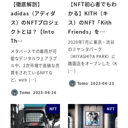
【徹底解剖】
【NFT初心者でもわ
adidas（アディダ
かる】KITH（キ
ス）のNFTプロジェ
ス）のNFT「Kith
クトとは？【Into
Friends」を…
Th…
2020年7月に東京・渋谷
のミヤシタパーク
メタバースでの着用が可
（MIYASHITA PARK）に
能なデジタルウェアラブ
路面店をオープンした〈K
ルや、2次市場で高価な売
[…]
買をされているNFTな
ど、web […]
Tomo
2023-04-23
投稿日
Tomo
2023-04-26
投稿日
NFT
NFT