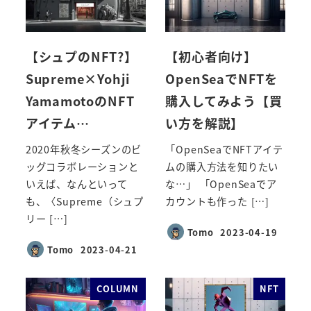
【シュプのNFT?】
【初心者向け】
Supreme×Yohji
OpenSeaでNFTを
YamamotoのNFT
購入してみよう【買
アイテム…
い方を解説】
2020年秋冬シーズンのビ
「OpenSeaでNFTアイテ
ッグコラボレーションと
ムの購入方法を知りたい
いえば、なんといって
な…」 「OpenSeaでア
も、〈Supreme（シュプ
カウントも作った […]
リー […]
Tomo
2023-04-19
投稿日
Tomo
2023-04-21
投稿日
COLUMN
NFT