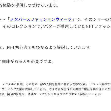
める体験を提供しつづけています。
ント「
メタバースファッションウィーク
」で、そのショーの
〉。そのコレクションでアバターが着用していたNFTファッ
いて、NFT初心者でもわかるよう解説していきます。
に興味がある人も必見ですよ。
ー。 デジタルと自然、その間の一部の人間を極端に愛する2児の父親。 アパレル業界で
ーケティング支援に従事しています。 さまざまな生成AIで実践と検証を繰り返すのが
I」「瞑想」関連の情報を、体験ベースで出来るかぎりわかりやすく発信しています。