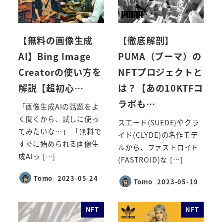
【無料の画像生成
【徹底解剖】
AI】Bing Image
PUMA（プーマ）の
Creatorの使い方を
NFTプロジェクトと
解説【超初心…
は？【あの10KTFコ
ラボも…
「画像生成AIの話題をよ
く聞くから、試しに使っ
スエード(SUEDE)やクラ
てみたいな…」 「無料で
イド(CLYDE)の名作モデ
すぐに始められる画像生
ルから、ファストロイド
成AIっ […]
(FASTROID)な […]
Tomo
2023-05-24
Tomo
2023-05-19
投稿日
投稿日
NFT
NFT