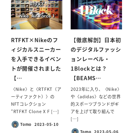
RTFKT×Nikeのフ
【徹底解剖】日本初
ィジカルスニーカー
のデジタルファッシ
を入手できるイベン
ョンレーベル・
トが開催されました
1Blockとは？
【…
【BEAMS…
〈Nike〉と〈RTFKT（ア
2023年に入り、〈Nike〉
ーティファクト）〉の
や〈adidas〉などの世界
NFTコレクション
的スポーツブランドがギ
“RTFKT Clone X F […]
アを上げて取り組んで
[…]
Tomo
2023-05-10
投稿日
Tomo
2023-05-06