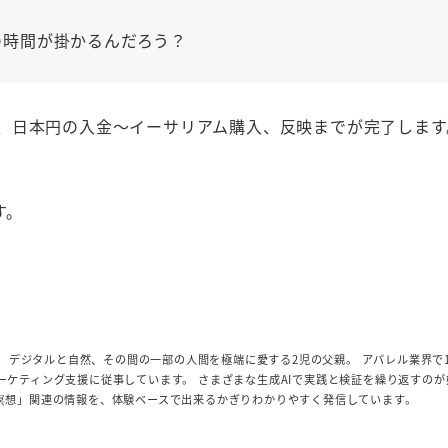
の時間が掛かるんだろう？
0分で、日本円の入金～イーサリアム購入、反映までが完了します
す。
ー。 デジタルと自然、その間の一部の人間を極端に愛する2児の父親。 アパレル業界で
ーケティング支援に従事しています。 さまざまな生成AIで実践と検証を繰り返すのが
I」「瞑想」関連の情報を、体験ベースで出来るかぎりわかりやすく発信しています。