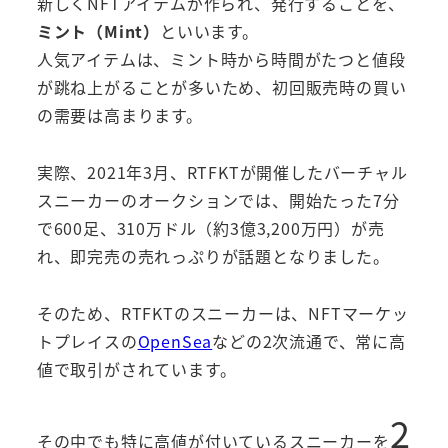
新しくNFTアイテムが作られ、発行することを、
ミント（Mint）
といいます。
人気アイテムは、ミント時から時間がたつと値段
が跳ね上がることが多いため、初回販売時の買い
の需要は高まります。
実際、2021年3月、RTFKTが開催したバーチャル
スニーカーのオークションでは、開始たった
7
分
で
600
足、310万ドル（約3億3,200万円）が売
れ、即完売の売れっぷりが話題となりました。
そのため、RTFKTのスニーカーは、NFTマーケッ
トプレイスの
OpenSea
などの2次流通で、常に高
値で取引がされています。
2
その中でも特に高値が付いているスニーカーを